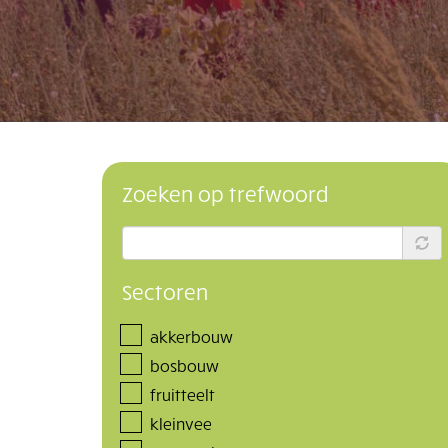
Zoeken op trefwoord
Sectoren
akkerbouw
bosbouw
fruitteelt
kleinvee