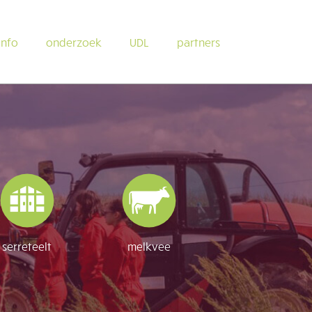
info
onderzoek
UDL
partners
serreteelt
melkvee