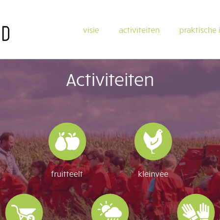
Main
visie
activiteiten
praktische 
navigation
Activiteiten
fruitteelt
kleinvee