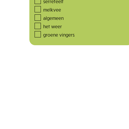
serreteelt
melkvee
algemeen
het weer
groene vingers