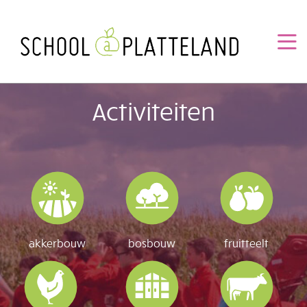
Overslaan
en
naar
de
inhoud
gaan
Activiteiten
akkerbouw
bosbouw
fruitteelt