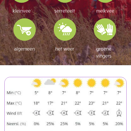
kleinvee
serreteelt
melkvee
algemeen
het weer
groene
vingers