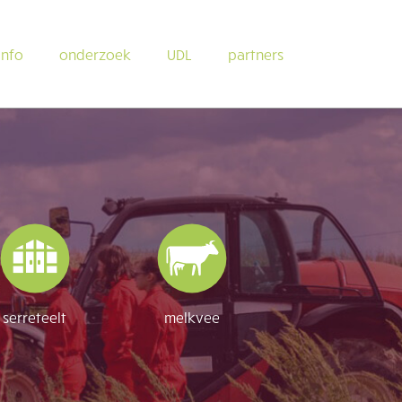
info
onderzoek
UDL
partners
serreteelt
melkvee