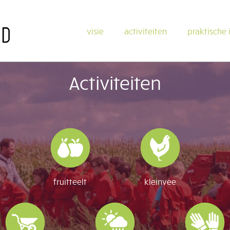
Main
visie
activiteiten
praktische 
navigation
Activiteiten
fruitteelt
kleinvee