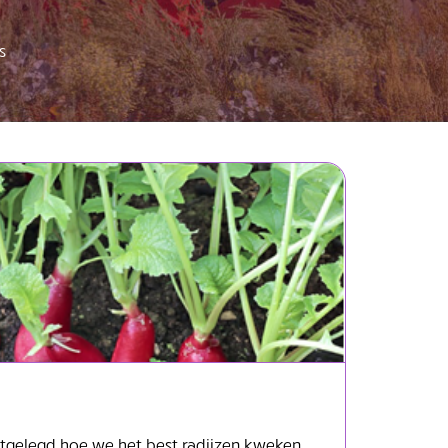
s
uitgelegd hoe we het best radijzen kweken.