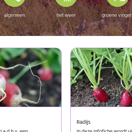
algemeen
het weer
groene vinger
Radijs
 a.d.h.v. een
In deze infofiche wordt 