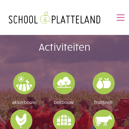
Overslaan
en
naar
de
inhoud
gaan
Activiteiten
akkerbouw
bosbouw
fruitteelt