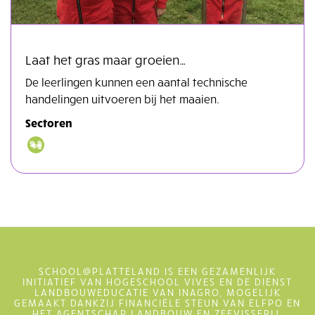
Laat het gras maar groeien…
De leerlingen kunnen een aantal technische
handelingen uitvoeren bij het maaien.
Sectoren
SCHOOL@PLATTELAND IS EEN GEZAMENLIJK
INITIATIEF VAN HOGESCHOOL VIVES EN DE DIENST
LANDBOUWEDUCATIE VAN INAGRO, MOGELIJK
GEMAAKT DANKZIJ FINANCIËLE STEUN VAN ELFPO EN
HET AGENTSCHAP LANDBOUW EN ZEEVISSERIJ.