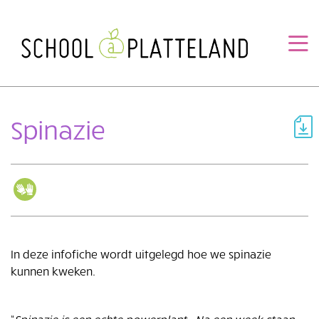
Overslaan
en
naar
de
inhoud
gaan
Spinazie
In deze infofiche wordt uitgelegd hoe we spinazie
kunnen kweken.