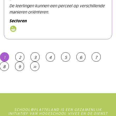
De leerlingen kunnen een perceel op verschillende
manieren oriënteren.
Sectoren
Paginatie
Huidige
1
Page
2
Page
3
Page
4
Page
5
Page
6
Page
7
pagina
Page
8
Page
9
Volgende
››
pagina
SCHOOL@PLATTELAND IS EEN GEZAMENLIJK
INITIATIEF VAN HOGESCHOOL VIVES EN DE DIENST