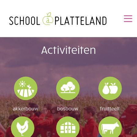
Overslaan
en
naar
de
inhoud
gaan
Activiteiten
akkerbouw
bosbouw
fruitteelt