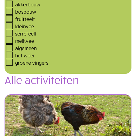
akkerbouw
bosbouw
fruitteelt
kleinvee
serreteelt
melkvee
algemeen
het weer
groene vingers
Alle activiteiten